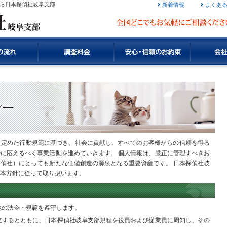
所なら日本探偵社岐阜支部
新着情報
よくあ
ら定めた行動規範に基づき、社会に貢献し、すべてのお客様からの信頼を得る
に応えるべく事業活動を進めていきます。 個人情報は、厳正に管理すべきお
偵社）にとっても新たな価値創造の源泉となる重要資産です。 日本探偵社岐
本方針に従って取り扱います。
他の法令・規範を遵守します。
立するとともに、日本探偵社岐阜支部規程を役員および従業員に周知し、その