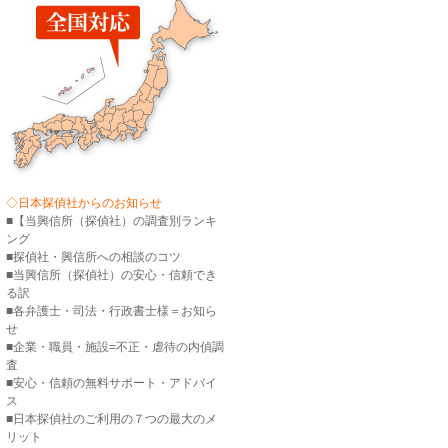
◇日本探偵社からのお知らせ
■【当興信所（探偵社）の調査別ランキ
ング
■探偵社・興信所への相談のコツ
■当興信所（探偵社）の安心・信頼でき
る訳
■各弁護士・司法・行政書士様＝お知ら
せ
■企業・職員・施設=不正・虐待の内偵調
査
■安心・信頼の無料サポート・アドバイ
ス
■日本探偵社のご利用の７つの最大のメ
リット